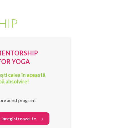
HIP
ENTORSHIP
TOR YOGA
ești calea în această
pă absolvire!
pre acest program.
inregistreaza-te