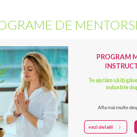
OGRAME DE MENTORS
PROGRAM M
INSTRUC
Te ajutăm să îți găs
industrie du
Afla mai multe des
vezi detalii