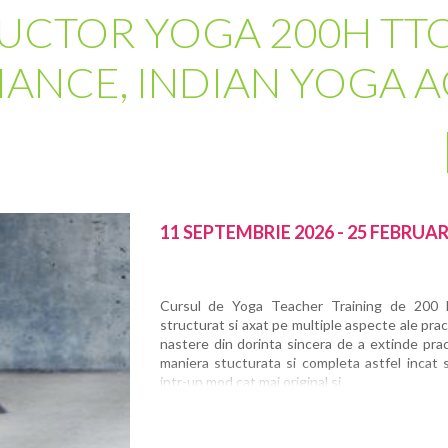
UCTOR YOGA 200H TT
IANCE, INDIAN YOGA
11 SEPTEMBRIE 2026 - 25 FEBRUAR
Cursul de Yoga Teacher Training de 200 
structurat si axat pe multiple aspecte ale pra
nastere din dorinta sincera de a extinde prac
maniera stucturata si completa astfel incat s
intr-un mod cat mai original si
conform vechilor traditii estice.