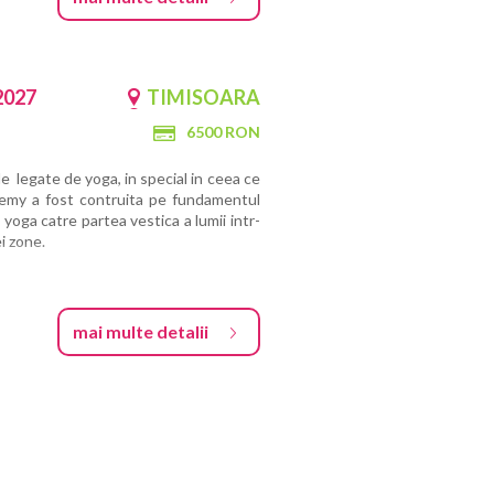
2027
TIMISOARA
6500 RON
e legate de yoga, in special in ceea ce
demy a fost contruita pe fundamentul
yoga catre partea vestica a lumii intr-
i zone.
mai multe detalii