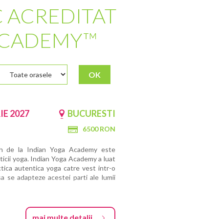
C ACREDITAT
 ACADEMY™
OK
IE 2027
BUCURESTI
6500 RON
h de la Indian Yoga Academy este
cticii yoga. Indian Yoga Academy a luat
tica autentica yoga catre vest intr-o
a se adapteze acestei parti ale lumii
mai multe detalii