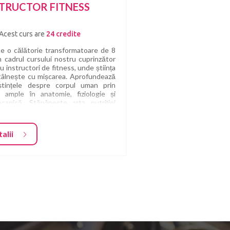
STRUCTOR FITNESS
Acest curs are
24 credite
e o călătorie transformatoare de 8
în cadrul cursului nostru cuprinzător
u instructori de fitness, unde știința
tâlnește cu mișcarea. Aprofundează
ștințele despre corpul uman prin
i ample în anatomie, fiziologie și
canică. Stăpânește arta nutriției
u a alimenta atât pasiunea ta, cât și
ialul clienților tăi.
alii
gățește-ți competențele în
enamentul personal, ajustându-ți
tățile de comunicare pentru a inspira
da pe alții în călătoria lor fitness.
ește-te în teoriile antrenamentului
eriodizării, creând antrenamente
egice și eficiente.
ino maestru în dinamica
enamentului în grup, orchestrând
ni care unesc și motivează. Învață