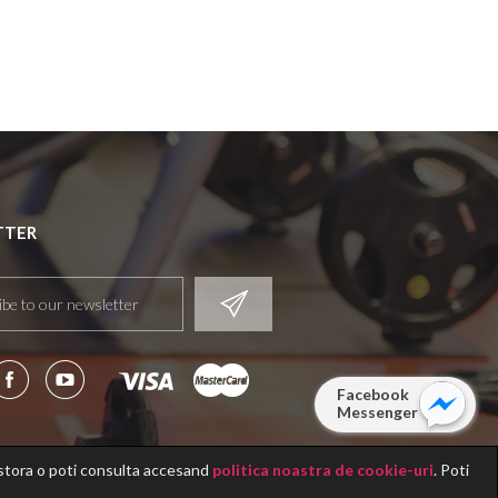
re din România.
 curs a fost creat pentru a te ghida
u pas într-o călătorie de învățare
undă și transformatoare — fie că
ști de la zero, fie că îți dorești să
ruiești o bază profesională solidă în
s.
EDITARE & CERTIFICARE
IALĂ
 curs este autorizat de Ministerul
TTER
ației și Ministerul Muncii din
ia, garantând un standard ridicat
rmare și o calificare profesională
oscută.
olvire, vei obține:
lomă oficială emisă de Ministerul
ției și Ministerul Muncii
plomă profesională Fitness
inavia School
Facebook
plomă de participate din partea
Messenger
ației SFNY
finalizarea acestui program, obții o
ficare recunoscută național, dar și
estora o poti consulta accesand
politica noastra de cookie-uri
. Poti
area unei școli cu tradiție în educația
Fitness Scandinavia
. Toate drepturile rezervate.
ss din România.