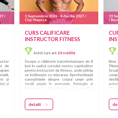
27 /
5 Septembrie 2026 - 4 Aprilie 2027 /
19 Se
Cluj-Napoca
/ Buc
CURS CALIFICARE
CUR
INSTRUCTOR FITNESS
IN
Acest curs are
24 credite
uctor
Începe o călătorie transformatoare de 8
Bine
at de
luni în cadrul cursului nostru cuprinzător
Pila
ogram
pentru instructori de fitness, unde știința
Școal
nală,
se întâlnește cu mișcarea. Aprofundează
comp
ni și
cunoștințele despre corpul uman prin
desf
iei și
studii ample în anatomie, fiziologie și
autor
biomecanică. Stăpânește arta nutriției
Minis
pentru a alimenta atât pasiunea ta, cât și
ani de
potențialul clienților tăi.
Cu o 
liști,
exper
detalii
det
stăzi
Îmbogățește-ți competențele în
Școal
ituții
antrenamentul personal, ajustându-ți
una d
iei în
abilitățile de comunicare pentru a inspira
din d