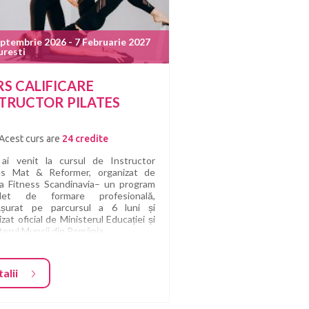
ptembrie 2026 - 7 Februarie 2027
uresti
S CALIFICARE
STRUCTOR PILATES
Acest curs are
24 credite
 ai venit la cursul de Instructor
tes Mat & Reformer, organizat de
a Fitness Scandinavia– un program
let de formare profesională,
ășurat pe parcursul a 6 luni și
izat oficial de Ministerul Educației și
terul Muncii din România.
tradiție solidă în educație și ani de
iență în formarea a mii de specialiști,
alii
a Fitness Scandinavia este astăzi
intre cele mai respectate instituții
omeniul fitness-ului și al educației în